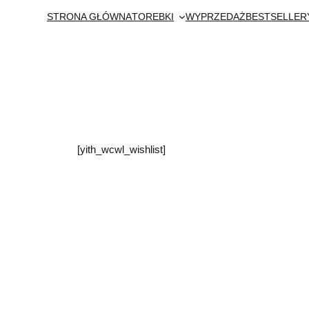
Przejdź
STRONA GŁÓWNA
TOREBKI
WYPRZEDAŻ
BESTSELLER
do
treści
[yith_wcwl_wishlist]