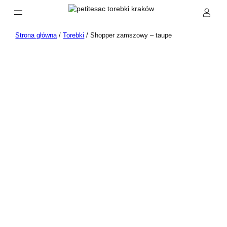
Przejdź
do
treści
Strona główna
/
Torebki
/ Shopper zamszowy – taupe