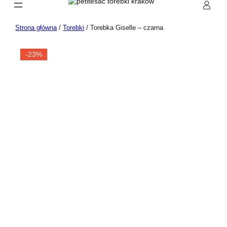
Przejdź
do
treści
Strona główna
/
Torebki
/ Torebka Giselle – czarna
-23%