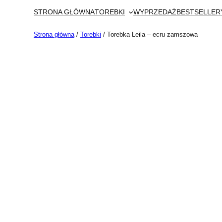
Przejdź
STRONA GŁÓWNA
TOREBKI
WYPRZEDAŻ
BESTSELLER
do
treści
Strona główna
/
Torebki
/ Torebka Leila – ecru zamszowa