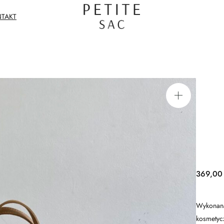
TAKT
369,0
Wykonana 
kosmetyc