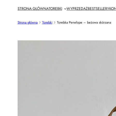
Przejdź
STRONA GŁÓWNA
TOREBKI
WYPRZEDAŻ
BESTSELLERY
KON
do
treści
Strona główna
Torebki
Torebka Penelope – beżowa skórzana