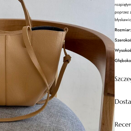
rozpiętym
poprzez 
błyskawi
Rozmiar
Szeroko
Wysokoś
Głęboko
Szcze
Dost
Dostawa 
Recen