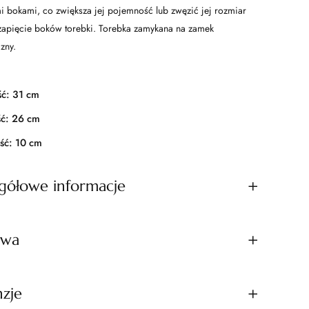
i bokami, co zwiększa jej pojemność lub zwęzić jej rozmiar
zapięcie boków torebki. Torebka zamykana na zamek
czny.
:
ść: 31 cm
ć: 26 cm
ść: 10 cm
gółowe informacje
A
awa
beż
Kolor
tr
W
y
ar
b
1-3 dni
to
u
zje
skóra naturalna
Materiał
ść
t